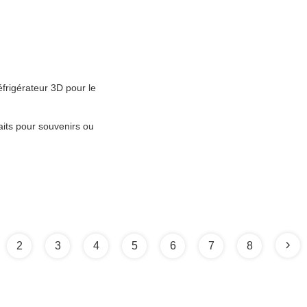
rigérateur 3D pour le
aits pour souvenirs ou
2
3
4
5
6
7
8