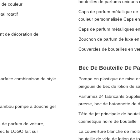
bouteilles de parfums uniques 
t de couleur
Caps de parfum métallique de f
l rotatif
couleur personnalisée Caps en 
Caps de parfum métalliques en
ant de décoration de
Bouchon de parfum de luxe en a
Couvercles de bouteilles en v
Bec De Bouteille De P
arfaite combinaison de style
Pompe en plastique de mise en 
pingouin de bec de lotion de 
Parfumez 24 fabricants Supplie
presse, bec de baïonnette de 
e bambou pompe à douche gel
Tête de jet principale de bout
cosmétique noire de bouteille
e de parfum de voiture,
vec le LOGO fait sur
La couverture blanche de moitié
bouteille de vide de lotion de 