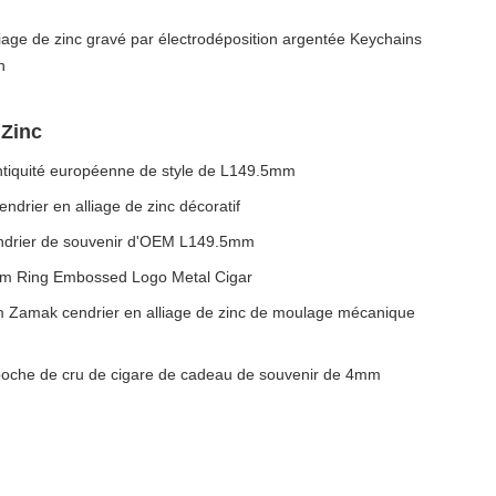
iage de zinc gravé par électrodéposition argentée Keychains
n
 Zinc
antiquité européenne de style de L149.5mm
rier en alliage de zinc décoratif
cendrier de souvenir d'OEM L149.5mm
mm Ring Embossed Logo Metal Cigar
Zamak cendrier en alliage de zinc de moulage mécanique
e poche de cru de cigare de cadeau de souvenir de 4mm