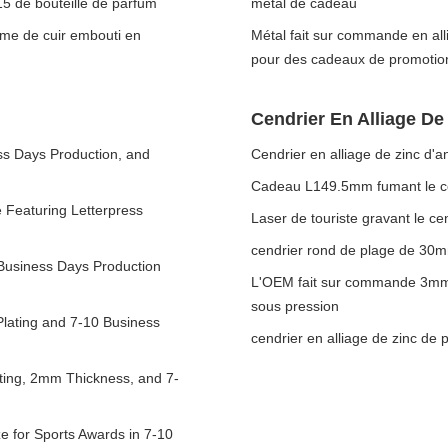
5 de bouteille de parfum
métal de cadeau
e de cuir embouti en
Métal fait sur commande en all
pour des cadeaux de promotio
Cendrier En Alliage De
s Days Production, and
Cendrier en alliage de zinc d'
Cadeau L149.5mm fumant le cend
Featuring Letterpress
Laser de touriste gravant le 
cendrier rond de plage de 30
usiness Days Production
L'OEM fait sur commande 3mm 
sous pression
lating and 7-10 Business
cendrier en alliage de zinc d
ing, 2mm Thickness, and 7-
 for Sports Awards in 7-10