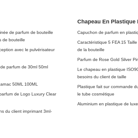
Chapeau En Plastique
inée de parfum de bouteille
Capuchon de parfum en plastiqu
 de bouteille
Caractéristique 5 FEA 15 Taill
ception avec le pulvérisateur
de la bouteille
Parfum de Rose Gold Silver Pi
e de parfum de 30ml 50ml
Le chapeau en plastique ISO90
besoins du client de taille
de Zamac 50ML 100ML
Plastique fait sur commande 
e parfum de Logo Luxury Clear
le tube cosmétique
Aluminium en plastique de lux
s du client imprimant 3ml-