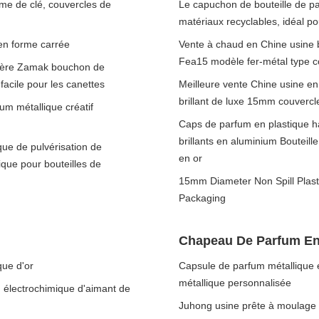
me de clé, couvercles de
Le capuchon de bouteille de pa
matériaux recyclables, idéal p
 en forme carrée
Vente à chaud en Chine usine 
Fea15 modèle fer-métal type c
ulière Zamak bouchon de
facile pour les canettes
Meilleure vente Chine usine e
brillant de luxe 15mm couvercl
m métallique créatif
Caps de parfum en plastique 
brillants en aluminium Bouteill
ue de pulvérisation de
en or
que pour bouteilles de
15mm Diameter Non Spill Plast
Packaging
Chapeau De Parfum En
ue d'or
Capsule de parfum métallique e
métallique personnalisée
 électrochimique d'aimant de
Juhong usine prête à moulage 