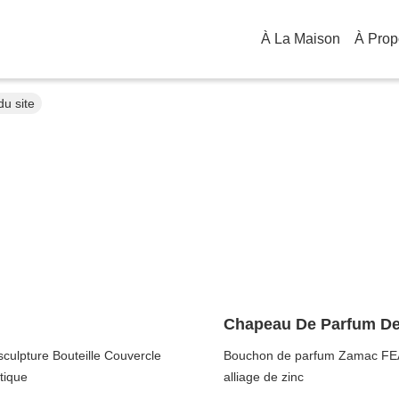
À La Maison
u site
Chapeau De Parfum D
sculpture Bouteille Couvercle
Bouchon de parfum Zamac FEA15
tique
alliage de zinc