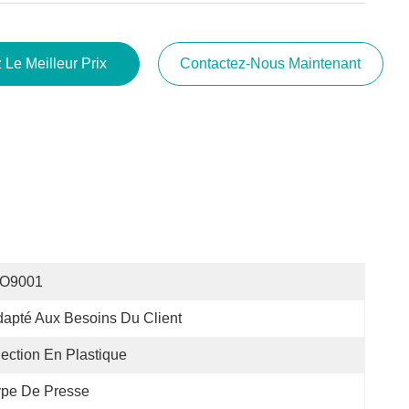
 Le Meilleur Prix
Contactez-Nous Maintenant
SO9001
apté Aux Besoins Du Client
jection En Plastique
ype De Presse