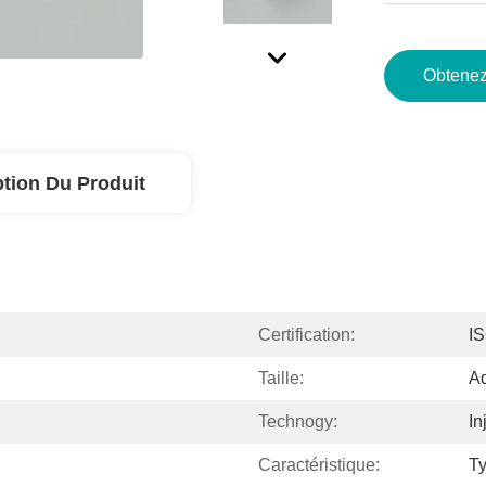
Obtenez
ption Du Produit
Certification:
I
Taille:
Ad
Technogy:
In
Caractéristique:
T