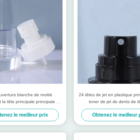
uverture blanche de moitié
24 têtes de jet en plastique pri
 la tête principale principale de
toner de jet de dents de t
bouteille de vide de lotion de
maquillage de pompe cosmétiq
enez le meilleur prix
Obtenez le meilleur 
 pompe en plastique de flacon
jet