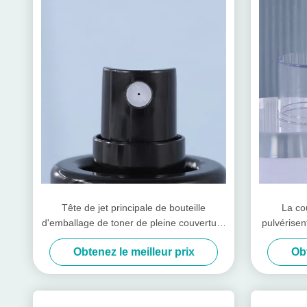
Tête de jet principale de bouteille
La co
d'emballage de toner de pleine couverture
pulvérisent
de pompe cosmétique noire de bouteille
pompe de 
Obtenez le meilleur prix
Obt
toner de