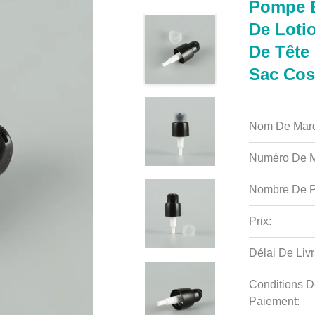
Pompe E
De Loti
De Tête
Sac Cos
Nom De Mar
Numéro De M
Nombre De P
Prix:
Délai De Livr
Conditions D
Paiement: