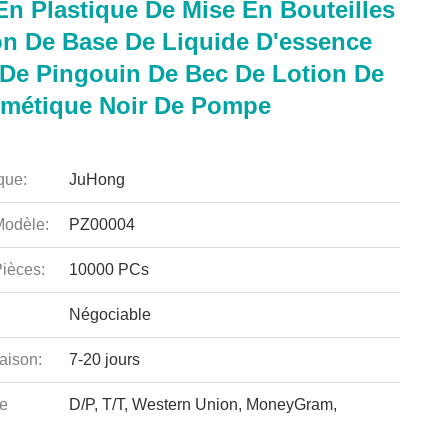
n Plastique De Mise En Bouteilles
on De Base De Liquide D'essence
 De Pingouin De Bec De Lotion De
métique Noir De Pompe
que:
JuHong
odèle:
PZ00004
ièces:
10000 PCs
Négociable
aison:
7-20 jours
e
D/P, T/T, Western Union, MoneyGram,