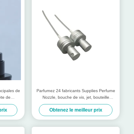
ncipales de
Parfumez 24 fabricants Supplies Perfume
ête de
Nozzle, bouche de vis, jet, bouteille
ue noire de
anodisée de presse, bec de baïonnette de
prix
Obtenez le meilleur prix
dent de parfum