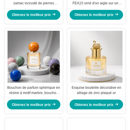
zamac incrusté de pierres
FEA15 orné d'un aigle sur une
précieuses FEA15, dessus de
couronne, plaqué d'or en alliage
bouteille décoratif en alliage de
de zinc
Obtenez le meilleur prix
Obtenez le meilleur prix
zinc plaqué or
Bouchon de parfum sphérique en
Exquise bouteille décorative en
résine à motif marbre, bouchon
alliage de zinc plaqué or
de parfum personnalisable
FEA15
Obtenez le meilleur prix
Obtenez le meilleur prix