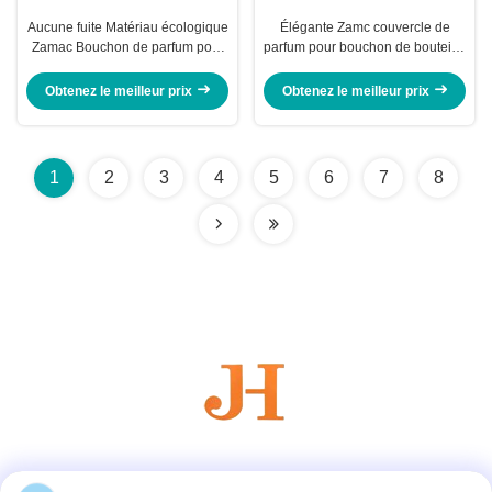
Aucune fuite Matériau écologique
Élégante Zamc couvercle de
Zamac Bouchon de parfum pour
parfum pour bouchon de bouteille
bouteille de parfum en verre
Service OEM / ODM disponible
Obtenez le meilleur prix
Obtenez le meilleur prix
1
2
3
4
5
6
7
8
Les réseaux sociaux