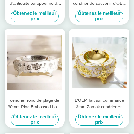
d'antiquité européenne de
cendrier de souvenir d'OEM
style de L149.5mm
L149.5mm
Obtenez le meilleur
Obtenez le meilleur
prix
prix
cendrier rond de plage de
L'OEM fait sur commande
30mm Ring Embossed Logo
3mm Zamak cendrier en
Metal Cigar
alliage de zinc de moulage
Obtenez le meilleur
Obtenez le meilleur
mécanique sous pression
prix
prix