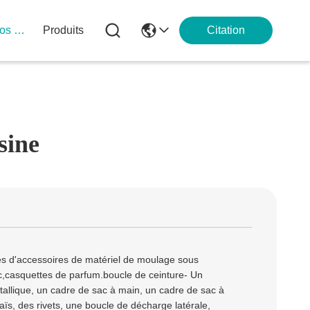
À Propos De Nous
Produits
Citation
sine
tes d'accessoires de matériel de moulage sous
c,casquettes de parfum.boucle de ceinture- Un
allique, un cadre de sac à main, un cadre de sac à
ïs, des rivets, une boucle de décharge latérale,