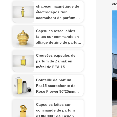
etc
chapeau magnétique de
électrodéposition
accrochant de parfum de
31*30mm Zamac
Capsules rescellables
faites sur commande en
alliage de zinc de parfum
de Zamak
Creusées capsules de
parfum de Zamak en
métal de FEA 15
Bouteille de parfum
Fea15 accrochante de
Rose Flower 90*25mm
d'électrodéposition
Capsules faites sur
commande de parfum
d'OIN 9001 de Fasion