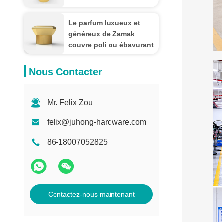
d'or de tête de chien
Le parfum luxueux et
généreux de Zamak
couvre poli ou ébavurant
Nous Contacter
Mr. Felix Zou
felix@juhong-hardware.com
86-18007052825
Contactez-nous maintenant