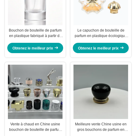
Bouchon de bouteille de parfum
Le capuchon de bouteille de
en plastique fabriqué à partir de
parfum en plastique écologique
matériaux permettant de fermer et
est fabriqué à partir de matériaux
d'améliorer l'aspect général de
recyclables, idéal pour des
Obtenez le meilleur prix
Obtenez le meilleur prix
l'emballage de parfum
solutions d'emballage
cosmétique durable
Vente à chaud en Chine usine
Meilleure vente Chine usine en
bouchon de bouteille de parfum
gros bouchons de parfum en
en aluminium-plastique Fea15
plastique bouchon de parfum