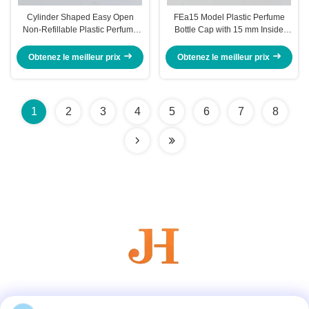
Cylinder Shaped Easy Open
FEa15 Model Plastic Perfume
Non-Refillable Plastic Perfume
Bottle Cap with 15 mm Inside
Bottle Cap for Luxury Fragrances
Diameter and Non Spill Design
Obtenez le meilleur prix
Obtenez le meilleur prix
1
2
3
4
5
6
7
8
Les réseaux sociaux