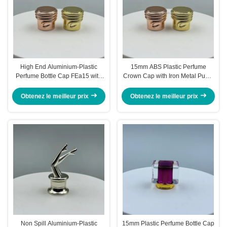
High End Aluminium-Plastic
15mm ABS Plastic Perfume
Perfume Bottle Cap FEa15 with
Crown Cap with Iron Metal Pump
Non Spill Design and 15 mm
for Non-Refillable Bottle Closures
Diameter
in Cosmetics Industry
Obtenez le meilleur prix
Obtenez le meilleur prix
Non Spill Aluminium-Plastic
15mm Plastic Perfume Bottle Cap