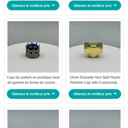
modèle fer-métal type couvercles
brillant de luxe 15mm couvercle
Obtenez le meilleur prix
Obtenez le meilleur prix
de bouteille en plastique
aluminium
Caps de parfum en plastique haut
15mm Diameter Non Spill Plastic
de gamme en forme de couronne
Perfume Cap with Customizable
Caps de parfum brillants en
Design for Premium Packaging
aluminium Bouteille en plastique
Obtenez le meilleur prix
Obtenez le meilleur prix
Couvercle en plastique Caps
d'usine existants en or