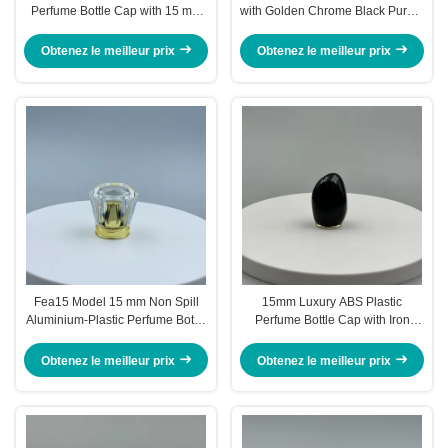
Perfume Bottle Cap with 15 mm
with Golden Chrome Black Purple
Diameter for Cosmetics
Plating and 150°F Temperature
Resistance
Obtenez le meilleur prix
Obtenez le meilleur prix
Fea15 Model 15 mm Non Spill
15mm Luxury ABS Plastic
Aluminium-Plastic Perfume Bottle
Perfume Bottle Cap with Iron
Cap with Customizable Logo
Screw Cap for Universal
Packaging
Obtenez le meilleur prix
Obtenez le meilleur prix