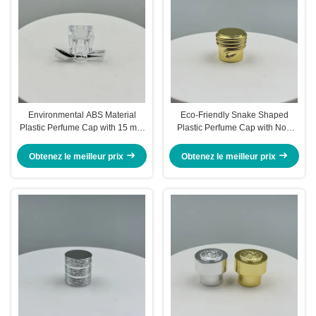
Environmental ABS Material
Eco-Friendly Snake Shaped
Plastic Perfume Cap with 15 mm
Plastic Perfume Cap with Non
Inside Diameter for Sustainable
Spill Design and Customizable
Luxury Packaging
Options
Obtenez le meilleur prix
Obtenez le meilleur prix