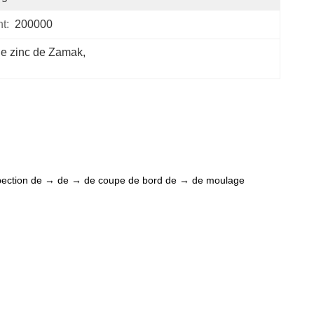
t:
200000
de zinc de Zamak
, 
nspection de → de → de coupe de bord de → de moulage