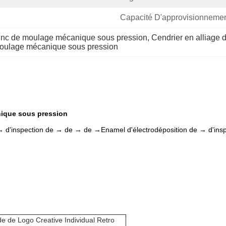
Capacité D'approvisionnemen
 zinc de moulage mécanique sous pression
, 
Cendrier en alliage 
oulage mécanique sous pression
nique sous pression
e → d'inspection de → de → de →Enamel d'électrodéposition de → d'i
de de Logo Creative Individual Retro