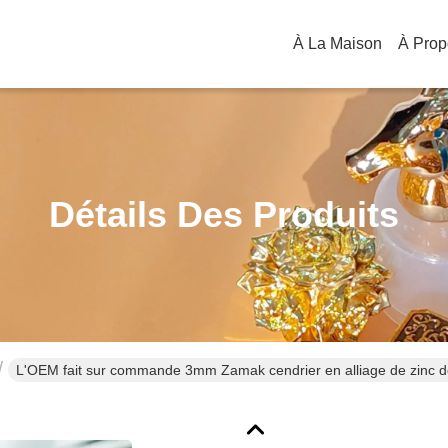
À La Maison
Détails Des Produits
L'OEM fait sur commande 3mm Zamak cendrier en alliage de zinc 