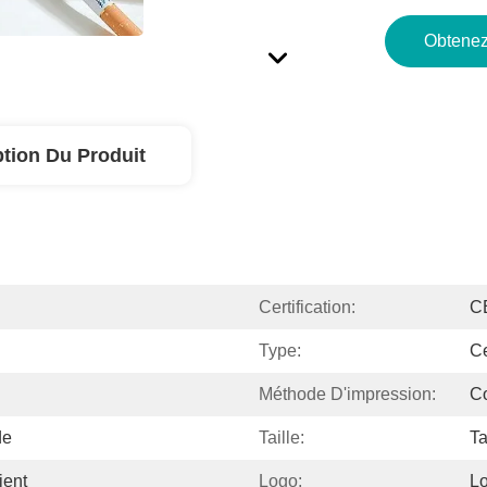
Obtenez
ption Du Produit
Certification:
CE
Type:
Ce
Méthode D'impression:
C
de
Taille:
Ta
ient
Logo:
L