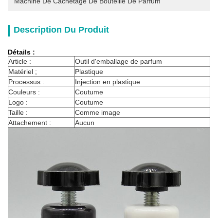
Machine De Cachetage De Bouteille De Parfum
Description Du Produit
Détails :
Article :
Outil d'emballage de parfum
Matériel ;
Plastique
Processus :
Injection en plastique
Couleurs :
Coutume
Logo :
Coutume
Taille :
Comme image
Attachement :
Aucun