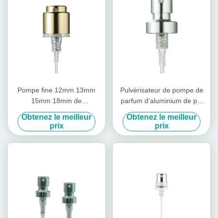
Pompe fine 12mm 13mm
Pulvérisateur de pompe de
15mm 18mm de
parfum d'aluminium de pp,
pulvérisateur de brume de
pompe 0.075-0.08ml/T de
Obtenez le meilleur
Obtenez le meilleur
cuir embouti en aluminium
cuir embouti de parfum
prix
prix
argenté fait sur commande
de parfum