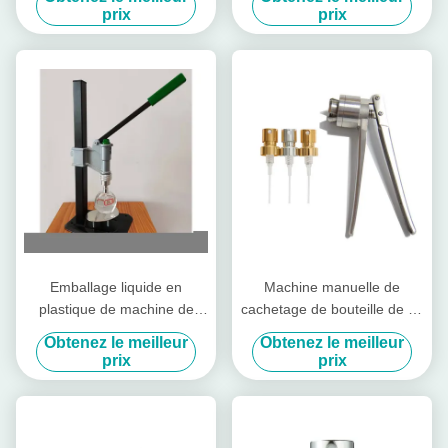
Pulvérisateur de pompe à
prix
prix
lotion haut de gamme
Emballage liquide en
Machine manuelle de
plastique de machine de
cachetage de bouteille de jet
conditionnement de parfum
de parfum de machine de
Obtenez le meilleur
Obtenez le meilleur
de machine de cachetage de
Capping Clamp Capping de
prix
prix
presse à mouler de
capsuleur de bouteille de
baïonnette du capsuleur
Cilin
13/15 de bouteille de parfum