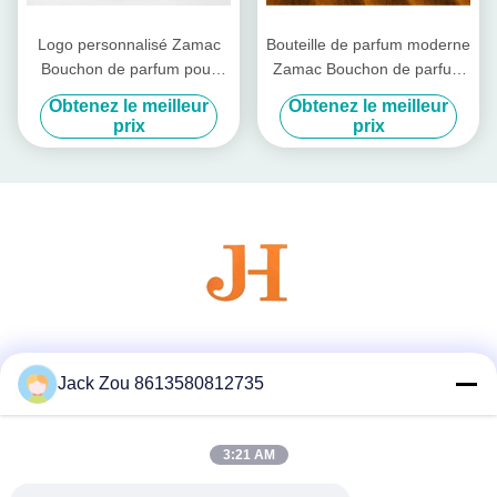
Logo personnalisé Zamac
Bouteille de parfum moderne
Bouchon de parfum pour
Zamac Bouchon de parfum
emballage de parfum
pour bouteille de parfum
Obtenez le meilleur
Obtenez le meilleur
personnalisé
carré avec un look
prix
prix
personnalisé
Les réseaux sociaux
Jack Zou 8613580812735
3:21 AM
Contactez rapidement