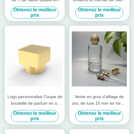
usine Bouchettes de
qualité en forme de clé,
Obtenez le meilleur
Obtenez le meilleur
bouteille de parfum en
couvercles de parfum en
prix
prix
alliage de zinc Couvercle de
alliage de zinc
bouchon
Logo personnalisé Coupe de
Vente en gros d'alliage de
bouteille de parfum en or
zinc de luxe 15 mm en forme
brillant en forme carrée
irrégulière Zamak bouchon
Obtenez le meilleur
Obtenez le meilleur
de bouteille de parfum de
prix
prix
haute qualité bouchon de
disque ouvert facile pour les