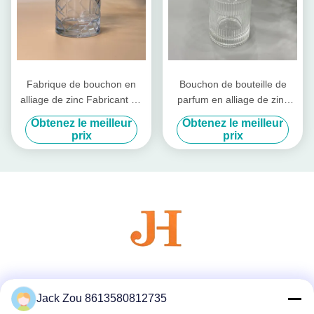
Fabrique de bouchon en
Bouchon de bouteille de
alliage de zinc Fabricant de
parfum en alliage de zinc
bouchon de parfum Zamac
métallique pour votre
Obtenez le meilleur
Obtenez le meilleur
Bouchon de parfum
bouteille en verre
prix
prix
Couvertures de couverture
de parfum pour emballage
de luxe
Les réseaux sociaux
Jack Zou 8613580812735