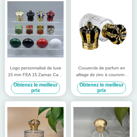
canettes
Logo personnalisé de luxe
Couvercle de parfum en
15 mm FEA 15 Zamac Caps
alliage de zinc à couronne
de parfum métallique créatif
15 mm Disque de
Obtenez le meilleur
Obtenez le meilleur
universel Couvercle de
pulvérisation de pompe
prix
prix
bouteille pour bouteilles de
métallique Couvercle pour
parfums
bouteilles Couvercle
magnétique pour bouteilles
de parfum Couvercles
Fermetures de bouteilles