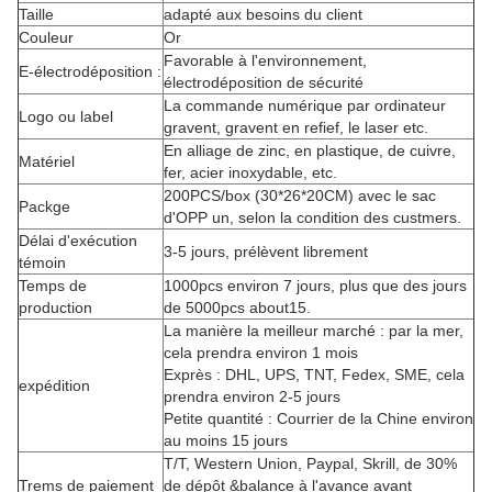
Taille
adapté aux besoins du client
Couleur
Or
Favorable à l'environnement,
E-électrodéposition :
électrodéposition de sécurité
La commande numérique par ordinateur
Logo ou label
gravent, gravent en refief, le laser etc.
En alliage de zinc, en plastique, de cuivre,
Matériel
fer, acier inoxydable, etc.
200PCS/box (30*26*20CM) avec le sac
Packge
d'OPP un, selon la condition des custmers.
Délai d'exécution
3-5 jours, prélèvent librement
témoin
Temps de
1000pcs environ 7 jours, plus que des jours
production
de 5000pcs about15.
La manière la meilleur marché : par la mer,
cela prendra environ 1 mois
Exprès : DHL, UPS, TNT, Fedex, SME, cela
expédition
prendra environ 2-5 jours
Petite quantité : Courrier de la Chine environ
au moins 15 jours
T/T, Western Union, Paypal, Skrill, de 30%
Trems de paiement
de dépôt &balance à l'avance avant