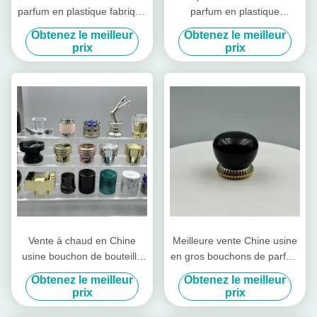
parfum en plastique fabriqué
parfum en plastique
à partir de matériaux
écologique est fabriqué à
Obtenez le meilleur
Obtenez le meilleur
permettant de fermer et
partir de matériaux
prix
prix
d'améliorer l'aspect général
recyclables, idéal pour des
de l'emballage de parfum
solutions d'emballage
cosmétique durable
Vente à chaud en Chine
Meilleure vente Chine usine
usine bouchon de bouteille
en gros bouchons de parfum
de parfum en aluminium-
en plastique bouchon de
Obtenez le meilleur
Obtenez le meilleur
plastique Fea15 modèle fer-
parfum brillant de luxe
prix
prix
métal type couvercles
15mm couvercle de bouteille