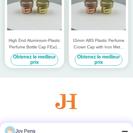
High End Aluminium-Plastic
15mm ABS Plastic Perfume
Perfume Bottle Cap FEa15
Crown Cap with Iron Metal
with Non Spill Design and 15
Pump for Non-Refillable
Obtenez le meilleur
Obtenez le meilleur
mm Diameter
Bottle Closures in Cosmetics
prix
prix
Industry
Les réseaux sociaux
Joy Peng