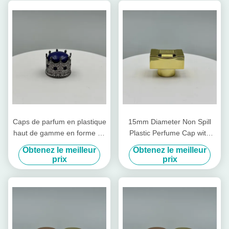
en plastique aluminium
Caps de parfum en plastique
15mm Diameter Non Spill
haut de gamme en forme de
Plastic Perfume Cap with
couronne Caps de parfum
Customizable Design for
Obtenez le meilleur
Obtenez le meilleur
brillants en aluminium
Premium Packaging
prix
prix
Bouteille en plastique
Couvercle en plastique Caps
d'usine existants en or