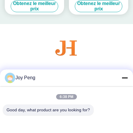
with Non Spill Design and 15
Pump for Non-Refillable
Obtenez le meilleur
Obtenez le meilleur
mm Diameter
Bottle Closures in Cosmetics
prix
prix
Industry
Les réseaux sociaux
Joy Peng
6:38 PM
Contactez rapidement
Télégramme
Good day, what product are you looking for?
86--18007052825
E-mail