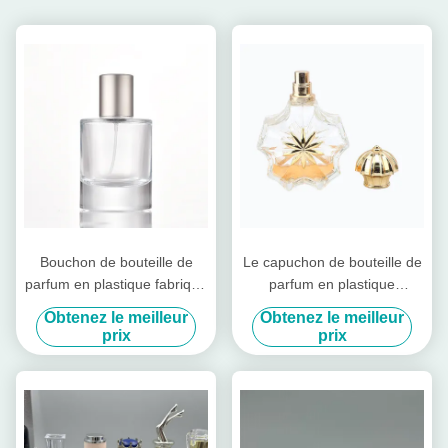
Bouchon de bouteille de
Le capuchon de bouteille de
parfum en plastique fabriqué
parfum en plastique
à partir de matériaux
écologique est fabriqué à
Obtenez le meilleur
Obtenez le meilleur
permettant de fermer et
partir de matériaux
prix
prix
d'améliorer l'aspect général
recyclables, idéal pour des
de l'emballage de parfum
solutions d'emballage
cosmétique durable