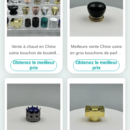
Vente à chaud en Chine
Meilleure vente Chine usine
usine bouchon de bouteille
en gros bouchons de parfum
de parfum en aluminium-
en plastique bouchon de
Obtenez le meilleur
Obtenez le meilleur
plastique Fea15 modèle fer-
parfum brillant de luxe
prix
prix
métal type couvercles
15mm couvercle de bouteille
en plastique aluminium