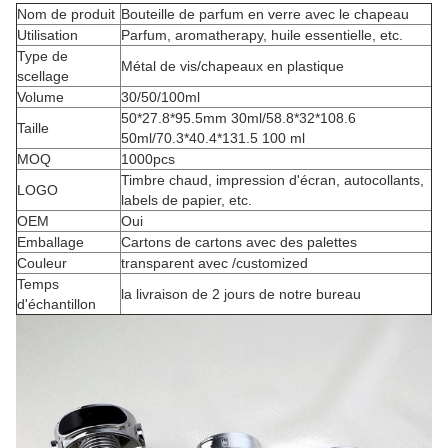
Nom de produit
Bouteille de parfum en verre avec le chapeau
Utilisation
Parfum, aromatherapy, huile essentielle, etc.
Type de
Métal de vis/chapeaux en plastique
scellage
Volume
30/50/100ml
50*27.8*95.5mm 30ml/58.8*32*108.6
Taille
50ml/70.3*40.4*131.5 100 ml
MOQ
1000pcs
Timbre chaud, impression d'écran, autocollants,
LOGO
labels de papier, etc.
OEM
Oui
Emballage
Cartons de cartons avec des palettes
Couleur
transparent avec /customized
Temps
la livraison de 2 jours de notre bureau
d'échantillon