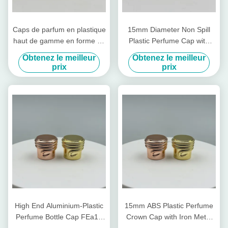
Caps de parfum en plastique
15mm Diameter Non Spill
haut de gamme en forme de
Plastic Perfume Cap with
couronne Caps de parfum
Customizable Design for
Obtenez le meilleur
Obtenez le meilleur
brillants en aluminium
Premium Packaging
prix
prix
Bouteille en plastique
Couvercle en plastique Caps
d'usine existants en or
High End Aluminium-Plastic
15mm ABS Plastic Perfume
Perfume Bottle Cap FEa15
Crown Cap with Iron Metal