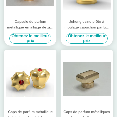
Capsule de parfum
Juhong usine prête à
métallique en alliage de zinc
moulage capuchon parfum
irrégulier simple avec
métallique personnalisable
Obtenez le meilleur
Obtenez le meilleur
capsule de parfum
pour les bouteilles de
prix
prix
métallique personnalisée
parfums uniques et
personnalisées
Caps de parfum métallique
Caps de parfum métalliques