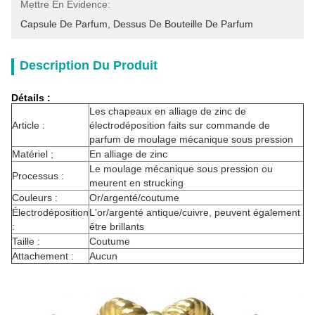
Mettre En Évidence:
Capsule De Parfum
, 
Dessus De Bouteille De Parfum
Description Du Produit
Détails :
Les chapeaux en alliage de zinc de
Article :
électrodéposition faits sur commande de
parfum de moulage mécanique sous pression
Matériel ;
En alliage de zinc
Le moulage mécanique sous pression ou
Processus :
meurent en strucking
Couleurs :
Or/argenté/coutume
Électrodéposition
L'or/argenté antique/cuivre, peuvent également
:
être brillants
Taille :
Coutume
Attachement :
Aucun