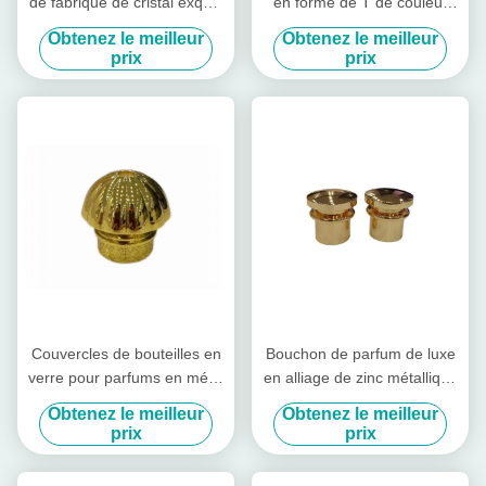
de fabrique de cristal exquis
en forme de T de couleur
Caps de parfum métallique
personnalisée
Obtenez le meilleur
Obtenez le meilleur
de couleur personnalisée
prix
prix
Caps en alliage de zinc
Couvercles de bouteilles en
Bouchon de parfum de luxe
verre pour parfums en métal
en alliage de zinc métallique
en forme de dôme
personnalisé
Obtenez le meilleur
Obtenez le meilleur
prix
prix