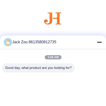
Les réseaux sociaux
Jack Zou 8613580812735
3:06 AM
Contactez rapidement
Télégramme
Good day, what product are you looking for?
86--18007052825
E-mail
felix@juhong-hardware.com
Adresse