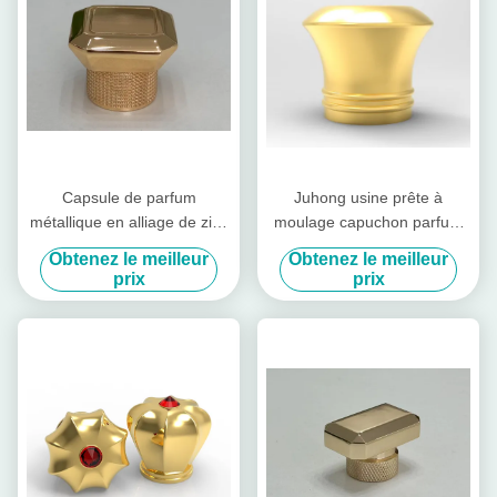
Capsule de parfum
Juhong usine prête à
métallique en alliage de zinc
moulage capuchon parfum
irrégulier simple avec
métallique personnalisable
Obtenez le meilleur
Obtenez le meilleur
capsule de parfum
pour les bouteilles de
prix
prix
métallique personnalisée
parfums uniques et
personnalisées