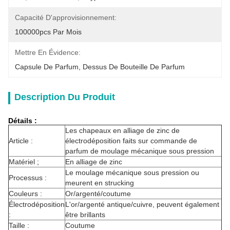
Capacité D'approvisionnement:
100000pcs Par Mois
Mettre En Évidence:
Capsule De Parfum
, 
Dessus De Bouteille De Parfum
Description Du Produit
Détails :
Les chapeaux en alliage de zinc de
Article :
électrodéposition faits sur commande de
parfum de moulage mécanique sous pression
Matériel ;
En alliage de zinc
Le moulage mécanique sous pression ou
Processus :
meurent en strucking
Couleurs :
Or/argenté/coutume
Électrodéposition
L'or/argenté antique/cuivre, peuvent également
:
être brillants
Taille :
Coutume