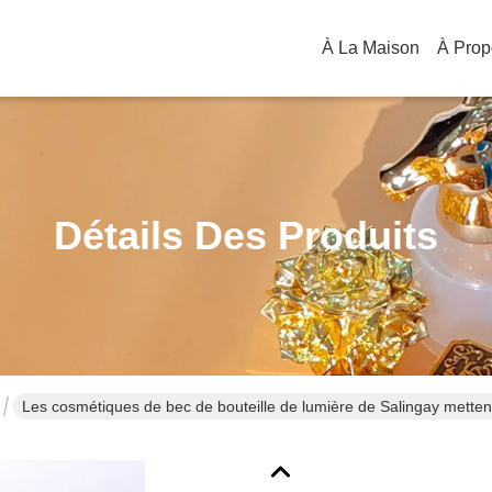
À La Maison
Détails Des Produits
Les cosmétiques de bec de bouteille de lumière de Salingay mettent b
de verre à bouteilles de parfum de la vis 30ml la sous