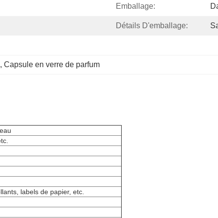
Emballage:
Da
Détails D'emballage:
Sa
, 
Capsule en verre de parfum
peau
tc.
ants, labels de papier, etc.