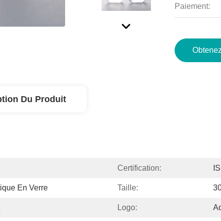
Paiement:
Obtenez
ption Du Produit
Certification:
I
tique En Verre
Taille:
3
Logo:
Ad