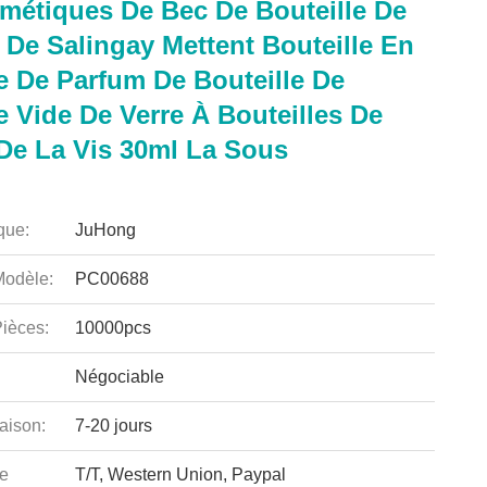
métiques De Bec De Bouteille De
 De Salingay Mettent Bouteille En
e De Parfum De Bouteille De
e Vide De Verre À Bouteilles De
De La Vis 30ml La Sous
que:
JuHong
odèle:
PC00688
ièces:
10000pcs
Négociable
aison:
7-20 jours
e
T/T, Western Union, Paypal