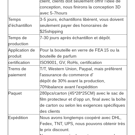
client, clients doit seulement offrir l'idée de
conception, nous finirons la conception 3D
avec 5-7hours
Temps
3-5 jours, échantillons libèrent, vous doivent
d'échantillon
seulement payer des honoraires de
$25shipping
Temps de
7-30 jours après échantillon et dépôt.
production
Application de
Pour la bouteille en verre de FEA 15 ou la
produit
bouteille de parfum
certification
ISO9001, GV, RoHs, certification
Trems de
T/T, Western Union, Paypal, mais préfèrent
paiement
l'assurance du commerce d'
dépôt de 30% avant la production,
70%balance avant l'expédition
Paquet
280pcs/carton (45*28*25CM) avec le sac de
film protecteur et d'opp un, final avec la boîte
de carton ou selon les exigences spécifiques
des clients
Expédition
Nous avons longtemps coopéré avec DHL,
Fedex, TNT, UPS, nous pouvons obtenir très
le prix discount.