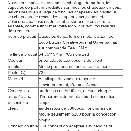
Nous nous spécialisons dans l'emballage de parfum, les
capsules de parfum produites sommes les chapeaux en bois,
les chapeaux en alliage de zinc, les chapeaux en plastique,
les chapeaux de résine, les chapeaux acryliques, etc.
Celui que aux besoins du client la surface, il puisse être
adaptée, comme imprimer votre logo, gravant vos rayures
désirées, etc.
nom de produit
Capsules de parfum en métal de Zamac
Logo Luxury Creative Animal Universal fait
sur commande Fea 15Mm
Taille de produit
54.36*45.4mm/Customized
Couleur
or ou adapté aux besoins du client
moule
Moule prêt, aucun honoraires de moule
Poids (G)
72g
Matériel
En alliage de zinc qui respecte
l'environnement, Zamac, Zamak
Conception
au-dessus de 5000pcs, aucune charge
adaptée aux
d'honoraires de moule pour la conception
besoins du
simple.
client
au-dessous de 5000pcs, honoraires de
moule seulement $200 pour la conception
simple.
Conception libre
Si la conception adaptée aux besoins du