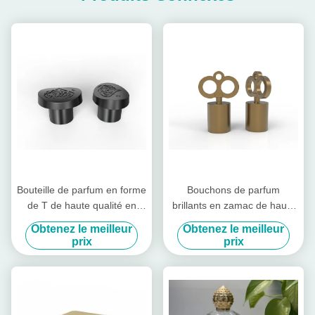
Bouteille de parfum en forme
Bouchons de parfum
de T de haute qualité en
brillants en zamac de haute
usine Bouchettes de
qualité en forme de clé,
Obtenez le meilleur
Obtenez le meilleur
bouteille de parfum en
couvercles de parfum en
prix
prix
alliage de zinc Couvercle de
alliage de zinc
bouchon