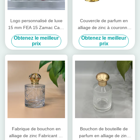
Logo personnalisé de luxe
Couvercle de parfum en
15 mm FEA 15 Zamac Caps
alliage de zinc à couronne
de parfum métallique créatif
15 mm Disque de
Obtenez le meilleur
Obtenez le meilleur
universel Couvercle de
pulvérisation de pompe
prix
prix
bouteille pour bouteilles de
métallique Couvercle pour
parfums
bouteilles Couvercle
magnétique pour bouteilles
de parfum Couvercles
Fermetures de bouteilles
Fabrique de bouchon en
Bouchon de bouteille de
alliage de zinc Fabricant de
parfum en alliage de zinc