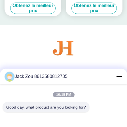
bouchon de parfum Zamac
métallique pour votre
Obtenez le meilleur
Obtenez le meilleur
Bouchon de parfum
bouteille en verre
prix
prix
Couvertures de couverture
de parfum pour emballage
de luxe
Les réseaux sociaux
Jack Zou 8613580812735
10:15 PM
Contactez rapidement
Télégramme
Good day, what product are you looking for?
86--18007052825