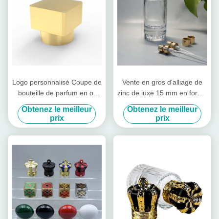
Logo personnalisé Coupe de
Vente en gros d'alliage de
bouteille de parfum en or
zinc de luxe 15 mm en forme
brillant en forme carrée
irrégulière Zamak bouchon
Obtenez le meilleur
Obtenez le meilleur
de bouteille de parfum de
prix
prix
haute qualité bouchon de
disque ouvert facile pour les
canettes