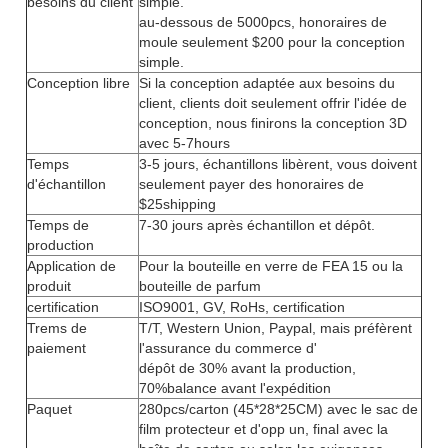
besoins du client
simple.
au-dessous de 5000pcs, honoraires de
moule seulement $200 pour la conception
simple.
Conception libre
Si la conception adaptée aux besoins du
client, clients doit seulement offrir l'idée de
conception, nous finirons la conception 3D
avec 5-7hours
Temps
3-5 jours, échantillons libèrent, vous doivent
d'échantillon
seulement payer des honoraires de
$25shipping
Temps de
7-30 jours après échantillon et dépôt.
production
Application de
Pour la bouteille en verre de FEA 15 ou la
produit
bouteille de parfum
certification
ISO9001, GV, RoHs, certification
Trems de
T/T, Western Union, Paypal, mais préfèrent
paiement
l'assurance du commerce d'
dépôt de 30% avant la production,
70%balance avant l'expédition
Paquet
280pcs/carton (45*28*25CM) avec le sac de
film protecteur et d'opp un, final avec la