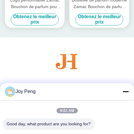
Bouchon de parfum pour
Zamac Bouchon de parfum
emballage de parfum
pour bouteille de parfum
Obtenez le meilleur
Obtenez le meilleur
personnalisé
carré avec un look
prix
prix
personnalisé
Les réseaux sociaux
Joy Peng
8:01 AM
Contactez rapidement
Télégramme
Good day, what product are you looking for?
86--18007052825