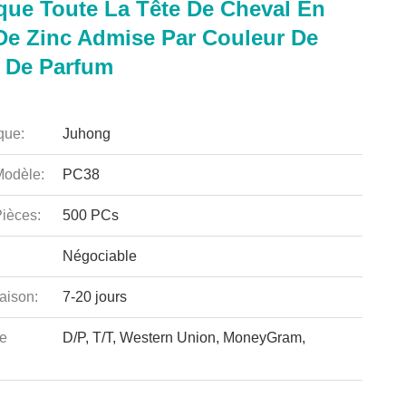
que Toute La Tête De Cheval En
 De Zinc Admise Par Couleur De
 De Parfum
que:
Juhong
odèle:
PC38
ièces:
500 PCs
Négociable
aison:
7-20 jours
e
D/P, T/T, Western Union, MoneyGram,