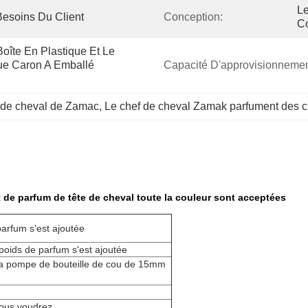
Le
Besoins Du Client
Conception:
Co
oîte En Plastique Et Le 
e Caron A Emballé 
Capacité D'approvisionnemen
 de cheval de Zamac
, 
Le chef de cheval Zamak parfument des 
t de parfum de tête de cheval toute la couleur sont acceptées
parfum s'est ajoutée
e poids de parfum s'est ajoutée
r la pompe de bouteille de cou de 15mm
vous voudrez.