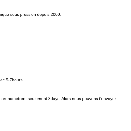
anique sous pression depuis 2000.
avec 5-7hours.
ns chronomètrent seulement 3days. Alors nous pouvons t'envoyer