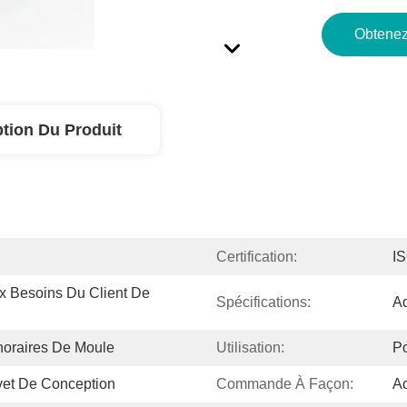
Obtenez
ption Du Produit
Certification:
I
 Besoins Du Client De 
Spécifications:
Ad
noraires De Moule
Utilisation:
Po
evet De Conception
Commande À Façon:
A