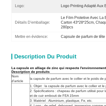
Logo:
Logo Printing Adapté Aux 
Le Film Protetive Avec La B
Détails D'emballage:
Carton 43*28*25cm, Chaqu
280pcs
Mettre en évidence:
Capsule de parfum de tête
Description Du Produit
La capsule en alliage de zinc qui respecte l'environnemen
Description de produits
Nom
la capsule de parfum avec le collier et le poids de 
d'article
1. Objet : la capsule de parfum avec le collier et l
2. Spécifications : chapeau de parfum utilisé pou
et de cuir embouti de FEA 15mm
3. Matériel : Aluminium, plastique, Fe, etc.
4. Logo : de relief, debossed, impression comme 