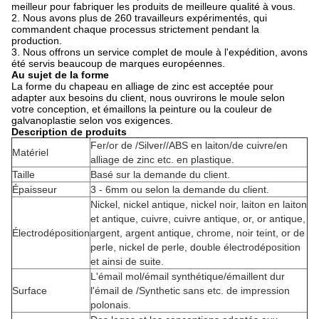
meilleur pour fabriquer les produits de meilleure qualité à vous.
2. Nous avons plus de 260 travailleurs expérimentés, qui
commandent chaque processus strictement pendant la
production.
3. Nous offrons un service complet de moule à l'expédition, avons
été servis beaucoup de marques européennes.
Au sujet de la forme
La forme du chapeau en alliage de zinc est acceptée pour
adapter aux besoins du client, nous ouvrirons le moule selon
votre conception, et émaillons la peinture ou la couleur de
galvanoplastie selon vos exigences.
Description de produits
Fer/or de /Silver//ABS en laiton/de cuivre/en
Matériel
alliage de zinc etc. en plastique.
Taille
Basé sur la demande du client.
Épaisseur
3 - 6mm ou selon la demande du client.
Nickel, nickel antique, nickel noir, laiton en laiton
et antique, cuivre, cuivre antique, or, or antique,
Électrodéposition
argent, argent antique, chrome, noir teint, or de
perle, nickel de perle, double électrodéposition
et ainsi de suite.
L'émail mol/émail synthétique/émaillent dur
Surface
l'émail de /Synthetic sans etc. de impression
polonais.