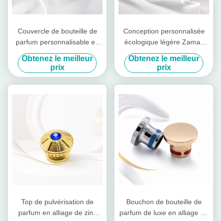
Couvercle de bouteille de
Conception personnalisée
parfum personnalisable en
écologique légère Zamak
alliage de zinc de couleur
bouchon de bouteille de
Obtenez le meilleur
Obtenez le meilleur
dorée et couvercle de
parfum avec accent de
prix
prix
parfum Zamak pour les
pierre
parfums de luxe
Top de pulvérisation de
Bouchon de bouteille de
parfum en alliage de zinc
parfum de luxe en alliage de