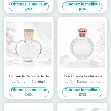
avec taille personnalisée et
zinc avec logo personnalisé
Obtenez le meilleur
Obtenez le meilleur
décoration élégante pour les
et finition miroir-polissée
prix
prix
parfums de luxe
Couvercle de bouteille de
Couvercle de bouteille de
parfum en métal doré,
parfum Zamak haut de
conception unique, boutons
gamme avec sommet en or
Obtenez le meilleur
Obtenez le meilleur
de bouteille de parfum en
rose en relief, joint étanche
prix
prix
métal
et conception sculptée CNC