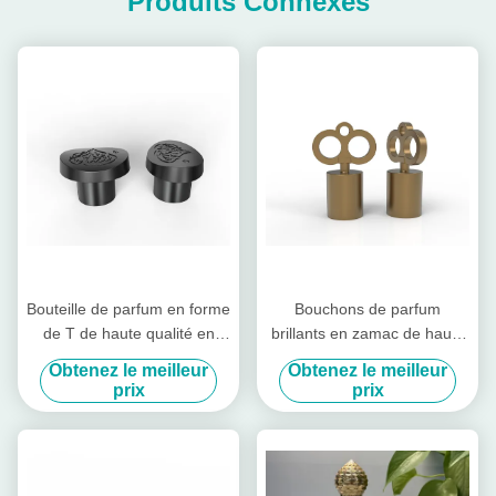
Produits Connexes
Bouteille de parfum en forme
Bouchons de parfum
de T de haute qualité en
brillants en zamac de haute
usine Bouchettes de
qualité en forme de clé,
Obtenez le meilleur
Obtenez le meilleur
bouteille de parfum en
couvercles de parfum en
prix
prix
alliage de zinc Couvercle de
alliage de zinc
bouchon