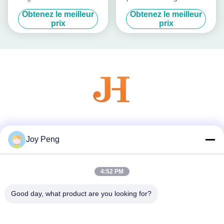
bouchon de parfum Zamac
métallique pour votre
Obtenez le meilleur
Obtenez le meilleur
Bouchon de parfum
bouteille en verre
prix
prix
Couvertures de couverture
de parfum pour emballage
de luxe
Les réseaux sociaux
Joy Peng
4:52 PM
Contactez rapidement
Télégramme
Good day, what product are you looking for?
86--18007052825