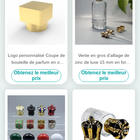
Logo personnalisé Coupe de
Vente en gros d'alliage de
bouteille de parfum en or
zinc de luxe 15 mm en forme
brillant en forme carrée
irrégulière Zamak bouchon
Obtenez le meilleur
Obtenez le meilleur
de bouteille de parfum de
prix
prix
haute qualité bouchon de
disque ouvert facile pour les
canettes