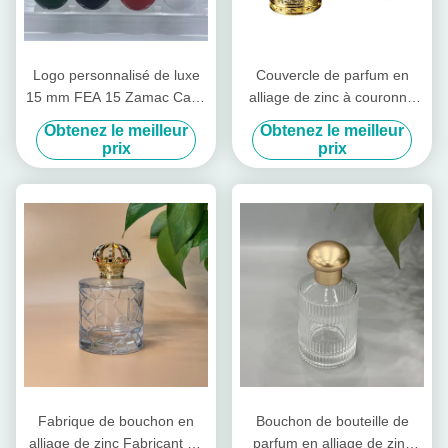
Logo personnalisé de luxe
Couvercle de parfum en
15 mm FEA 15 Zamac Caps
alliage de zinc à couronne
de parfum métallique créatif
15 mm Disque de
Obtenez le meilleur
Obtenez le meilleur
universel Couvercle de
pulvérisation de pompe
prix
prix
bouteille pour bouteilles de
métallique Couvercle pour
parfums
bouteilles Couvercle
magnétique pour bouteilles
de parfum Couvercles
Fermetures de bouteilles
Fabrique de bouchon en
Bouchon de bouteille de
alliage de zinc Fabricant de
parfum en alliage de zinc