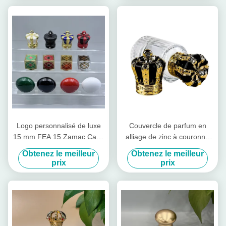
disque ouvert facile pour les
canettes
Logo personnalisé de luxe
Couvercle de parfum en
15 mm FEA 15 Zamac Caps
alliage de zinc à couronne
de parfum métallique créatif
15 mm Disque de
Obtenez le meilleur
Obtenez le meilleur
universel Couvercle de
pulvérisation de pompe
prix
prix
bouteille pour bouteilles de
métallique Couvercle pour
parfums
bouteilles Couvercle
magnétique pour bouteilles
de parfum Couvercles
Fermetures de bouteilles