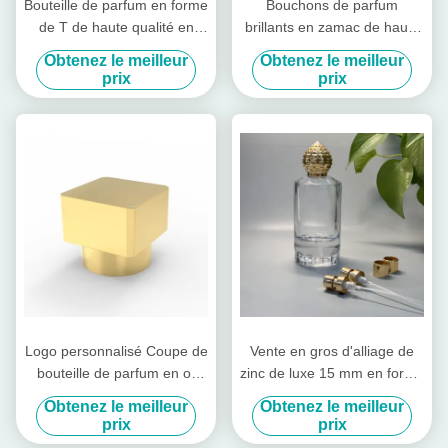
Bouteille de parfum en forme
Bouchons de parfum
de T de haute qualité en
brillants en zamac de haute
usine Bouchettes de
qualité en forme de clé,
Obtenez le meilleur
Obtenez le meilleur
bouteille de parfum en
couvercles de parfum en
prix
prix
alliage de zinc Couvercle de
alliage de zinc
bouchon
Logo personnalisé Coupe de
Vente en gros d'alliage de
bouteille de parfum en or
zinc de luxe 15 mm en forme
brillant en forme carrée
irrégulière Zamak bouchon
Obtenez le meilleur
Obtenez le meilleur
de bouteille de parfum de
prix
prix
haute qualité bouchon de