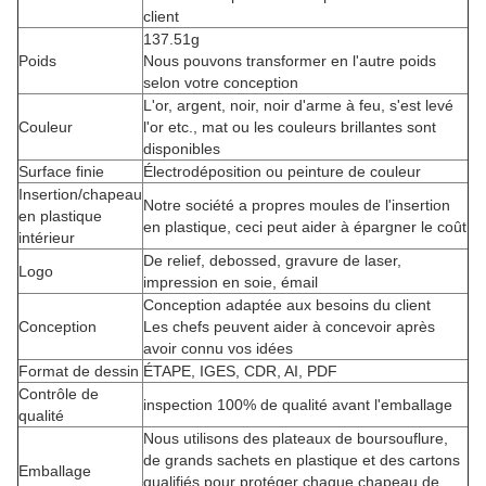
client
137.51g
Poids
Nous pouvons transformer en l'autre poids
selon votre conception
L'or, argent, noir, noir d'arme à feu, s'est levé
Couleur
l'or etc., mat ou les couleurs brillantes sont
disponibles
Surface finie
Électrodéposition ou peinture de couleur
Insertion/chapeau
Notre société a propres moules de l'insertion
en plastique
en plastique, ceci peut aider à épargner le coût
intérieur
De relief, debossed, gravure de laser,
Logo
impression en soie, émail
Conception adaptée aux besoins du client
Conception
Les chefs peuvent aider à concevoir après
avoir connu vos idées
Format de dessin
ÉTAPE, IGES, CDR, AI, PDF
Contrôle de
inspection 100% de qualité avant l'emballage
qualité
Nous utilisons des plateaux de boursouflure,
de grands sachets en plastique et des cartons
Emballage
qualifiés pour protéger chaque chapeau de