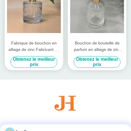
Fabrique de bouchon en
Bouchon de bouteille de
alliage de zinc Fabricant de
parfum en alliage de zinc
bouchon de parfum Zamac
métallique pour votre
Obtenez le meilleur
Obtenez le meilleur
Bouchon de parfum
bouteille en verre
prix
prix
Couvertures de couverture
de parfum pour emballage
de luxe
Les réseaux sociaux