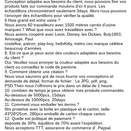
Conception adaptée aux besoins du client, nous pouvons finir vos
produits faits sur commande moulons d'ici 4 jours. Les
échantillons chronomètrent seulement 3days. Alors nous pouvons
t'envoyer des échantillons pour vérifier la qualité.
6.How grand est votre usine ?
Nous avons 60 travailleurs avec 1500 mètres carrés d'usine.
marques 7.What que vous avez travaillées avec ?
Nous avions coopéré avec Levis, Disney, les Dickies, Buly1803,
Amouage, Paul
costelloe, patron, play-boy, helloKitty, métro ces marque célèbre
beaucoup d'années.
8. Est-ce que je peux avoir des couleurs adaptées aux besoins
du client ?
Oui. Veuillez nous envoyer la couleur adaptée aux besoins du
client ou conseillez le code de pantone.
9. Comment obtenir une citation ?
Nous vous saurions gré de nous fournir vos conceptions et
demande de détail, format de fichier : Le JPG, pdf, png,
PSD.Then nous t'offrirons le prix dans un délai de 1 heure.
10. combien de temps je peux obtenir mes produits commandés.
Au-dessous de 5000pcs, 15days.
Au-dessus de 10000pcs, 20days
11.
Comment vous emballer les iterms ?
film protetive avec la boîte en plastique et le carton, taille
43*28*25cm, 280pcs emballé de carton chaque carton.
12.
Quelle est politique de paiement ?
deposite de 30%, équilibre de 70% avant l'expédition.
Nous acceptons TTT, assurance du commerce d', Paypal.