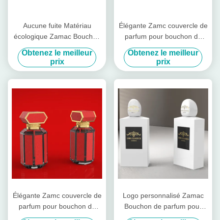
Aucune fuite Matériau
Élégante Zamc couvercle de
écologique Zamac Bouchon
parfum pour bouchon de
de parfum pour bouteille de
bouteille Service OEM /
Obtenez le meilleur
Obtenez le meilleur
parfum en verre
ODM disponible
prix
prix
Élégante Zamc couvercle de
Logo personnalisé Zamac
parfum pour bouchon de
Bouchon de parfum pour
bouteille Service OEM /
bouchon de bouteille