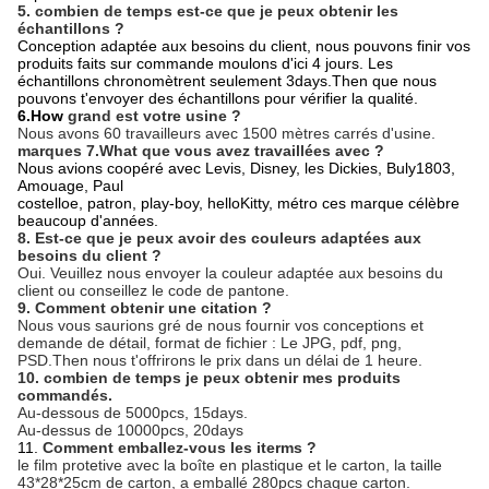
5. combien de temps est-ce que je peux obtenir les
échantillons ?
Conception adaptée aux besoins du client, nous pouvons finir vos
produits faits sur commande moulons d'ici 4 jours. Les
échantillons chronomètrent seulement 3days.Then que nous
pouvons t'envoyer des échantillons pour vérifier la qualité.
6.How
grand est votre usine ?
Nous avons 60 travailleurs avec 1500 mètres carrés d'usine.
marques 7.What que vous avez travaillées avec ?
Nous avions coopéré avec Levis, Disney, les Dickies, Buly1803,
Amouage, Paul
costelloe, patron, play-boy, helloKitty, métro ces marque célèbre
beaucoup d'années.
8. Est-ce que je peux avoir des couleurs adaptées aux
besoins du client ?
Oui. Veuillez nous envoyer la couleur adaptée aux besoins du
client ou conseillez le code de pantone.
9. Comment obtenir une citation ?
Nous vous saurions gré de nous fournir vos conceptions et
demande de détail, format de fichier : Le JPG, pdf, png,
PSD.Then nous t'offrirons le prix dans un délai de 1 heure.
10. combien de temps je peux obtenir mes produits
commandés.
Au-dessous de 5000pcs, 15days.
Au-dessus de 10000pcs, 20days
11.
Comment emballez-vous les iterms ?
le film protetive avec la boîte en plastique et le carton, la taille
43*28*25cm de carton, a emballé 280pcs chaque carton.