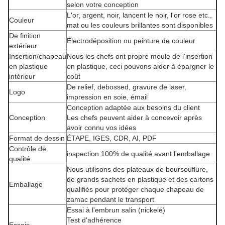
selon votre conception
L'or, argent, noir, lancent le noir, l'or rose etc.,
Couleur
mat ou les couleurs brillantes sont disponibles
De finition
Électrodéposition ou peinture de couleur
extérieur
Insertion/chapeau
Nous les chefs ont propre moule de l'insertion
en plastique
en plastique, ceci pouvons aider à épargner le
intérieur
coût
De relief, debossed, gravure de laser,
Logo
impression en soie, émail
Conception adaptée aux besoins du client
Conception
Les chefs peuvent aider à concevoir après
avoir connu vos idées
Format de dessin
ÉTAPE, IGES, CDR, AI, PDF
Contrôle de
inspection 100% de qualité avant l'emballage
qualité
Nous utilisons des plateaux de boursouflure,
de grands sachets en plastique et des cartons
Emballage
qualifiés pour protéger chaque chapeau de
zamac pendant le transport
Essai à l'embrun salin (nickelé)
Test d'adhérence