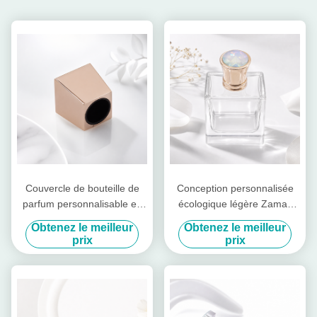
Couvercle de bouteille de
Conception personnalisée
parfum personnalisable en
écologique légère Zamak
alliage de zinc de couleur
bouchon de bouteille de
Obtenez le meilleur
Obtenez le meilleur
dorée et couvercle de
parfum avec accent de
prix
prix
parfum Zamak pour les
pierre
parfums de luxe