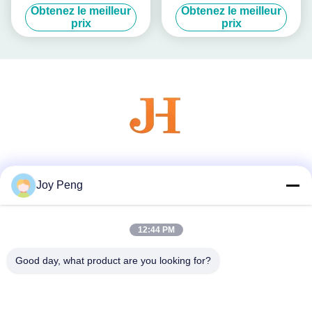
conception personnalisable
Cap de parfum avec finition
Obtenez le meilleur
Obtenez le meilleur
et finition miroir polissée
miroir et couleurs
prix
prix
personnalisables
Les réseaux sociaux
Joy Peng
12:44 PM
Contactez rapidement
Télégramme
Good day, what product are you looking for?
86--18007052825
E-mail