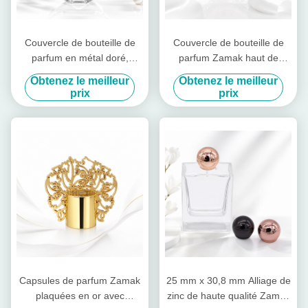
Couvercle de bouteille de
Couvercle de bouteille de
parfum en métal doré,
parfum Zamak haut de
conception unique, boutons
gamme avec sommet en or
Obtenez le meilleur
Obtenez le meilleur
de bouteille de parfum en
rose en relief, joint étanche
prix
prix
métal
et conception sculptée CNC
Capsules de parfum Zamak
25 mm x 30,8 mm Alliage de
plaquées en or avec
zinc de haute qualité Zamac