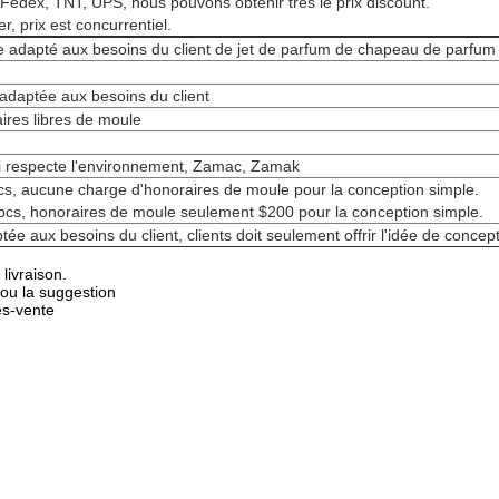
dex, TNT, UPS, nous pouvons obtenir très le prix discount.
 prix est concurrentiel.
adapté aux besoins du client de jet de parfum de chapeau de parfum 
 adaptée aux besoins du client
ires libres de moule
ui respecte l'environnement, Zamac, Zamak
s, aucune charge d'honoraires de moule pour la conception simple.
cs, honoraires de moule seulement $200 pour la conception simple.
tée aux besoins du client, clients doit seulement offrir l'idée de conce
livraison.
ou la suggestion
ès-vente