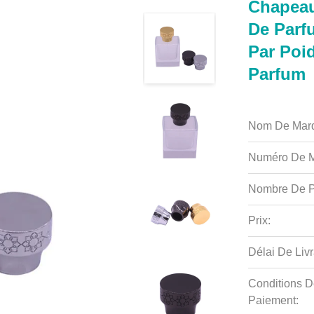
Chapeau
De Parf
Par Poi
Parfum
Nom De Mar
Numéro De M
Nombre De P
Prix:
Délai De Livr
Conditions D
Paiement: