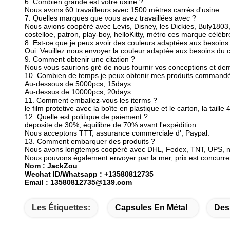
6.
Combien grande est votre usine ?
Nous avons 60 travailleurs avec 1500 mètres carrés d'usine.
7.
Quelles marques que vous avez travaillées avec ?
Nous avions coopéré avec Levis, Disney, les Dickies, Buly180
costelloe, patron, play-boy, helloKitty, métro ces marque célè
8.
Est-ce que je peux avoir des couleurs adaptées aux besoins 
Oui. Veuillez nous envoyer la couleur adaptée aux besoins du c
9.
Comment obtenir une citation ?
Nous vous saurions gré de nous fournir vos conceptions et deman
10.
Combien de temps je peux obtenir mes produits command
Au-dessous de 5000pcs, 15days.
Au-dessus de 10000pcs, 20days
11.
Comment emballez-vous les iterms ?
le film protetive avec la boîte en plastique et le carton, la ta
12.
Quelle est politique de paiement ?
deposite de 30%, équilibre de 70% avant l'expédition.
Nous acceptons TTT, assurance commerciale d', Paypal.
13.
Comment embarquer des produits ?
Nous avons longtemps coopéré avec DHL, Fedex, TNT, UPS, nou
Nous pouvons également envoyer par la mer, prix est concurren
Nom : JackZou
Wechat ID/Whatsapp : +13580812735
Email : 13580812735@139.com
Les Étiquettes:
Capsules En Métal
Des