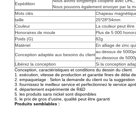
Nous avons longtemps coopéré avec DHL, Fe
Expédition
Nous pouvons également envoyer par la mer,
Mots clés
Chapeau magnétique 
taille
25*28*34mm
Couleur
La couleur peut être
Honoraires de moule
Plus de 5 000 honora
Poids (G)
82g
Matériel
En alliage de zinc q
au-dessus de 5000pc
Conception adaptée aux besoins du client
au-dessous de 5000p
Libérez la conception
Si la conception adap
Conception, caractéristiques et conditions du dessin du client.
1. exécution, vitesse de production et garantie fines de délai de 
2. empaquetage : Selon la demande du client ou la suggestion 
3. fournissez le meilleur service et perfectionnez le service apr
4. département expérimenté de R&D
5. les produits sans nickel sont disponibles
6. le prix de gros d'usine, qualité peut être garanti
Produits semblables :