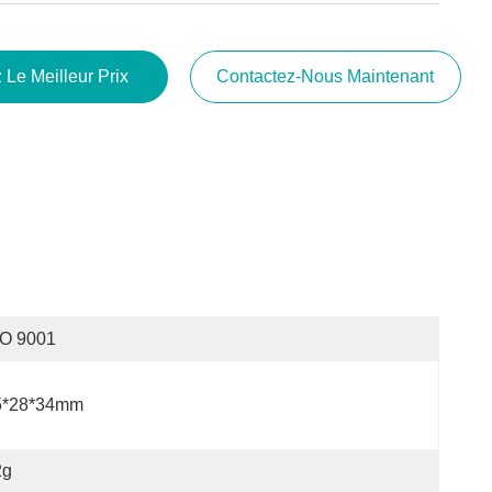
 Le Meilleur Prix
Contactez-Nous Maintenant
SO 9001
5*28*34mm
2g