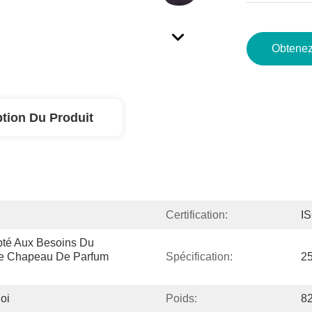
Obtenez
ption Du Produit
Certification:
I
é Aux Besoins Du 
De Chapeau De Parfum 
Spécification:
2
oi
Poids:
8