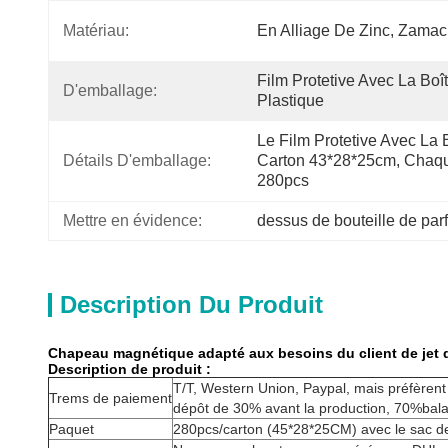
Matériau:
En Alliage De Zinc, Zamac
Film Protetive Avec La Boît
D'emballage:
Plastique
Le Film Protetive Avec La B
Détails D'emballage:
Carton 43*28*25cm, Chaqu
280pcs
Mettre en évidence:
dessus de bouteille de par
Description Du Produit
Chapeau magnétique adapté aux besoins du client de jet d
Description de produit :
T/T, Western Union, Paypal, mais préfèrent
Trems de paiement
dépôt de 30% avant la production, 70%bala
Paquet
280pcs/carton (45*28*25CM) avec le sac de f