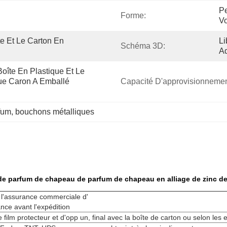
Pe
Forme:
Vo
e Et Le Carton En 
Li
Schéma 3D:
Ad
oîte En Plastique Et Le 
e Caron A Emballé 
Capacité D'approvisionnemen
fum
, 
bouchons métalliques
e parfum de chapeau de parfum de chapeau en alliage de zinc de 
 l'assurance commerciale d'
nce avant l'expédition
ilm protecteur et d'opp un, final avec la boîte de carton ou selon les 