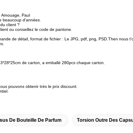
3, Amouage, Paul
bre beaucoup d'années.
du client ?
lient ou conseillez le code de pantone.
de de détail, format de fichier : Le JPG, pdf, png, PSD.Then nous t'of
és.
ille 43*28*25cm de carton, a emballé 280pcs chaque carton.
s pouvons obtenir très le prix discount.
tiel.
sus De Bouteille De Parfum
Torsion Outre Des Caps