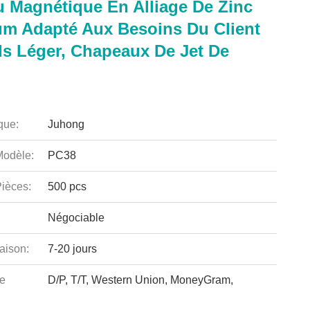
 Magnétique En Alliage De Zinc
um Adapté Aux Besoins Du Client
ds Léger, Chapeaux De Jet De
que:
Juhong
odèle:
PC38
ièces:
500 pcs
Négociable
aison:
7-20 jours
e
D/P, T/T, Western Union, MoneyGram,