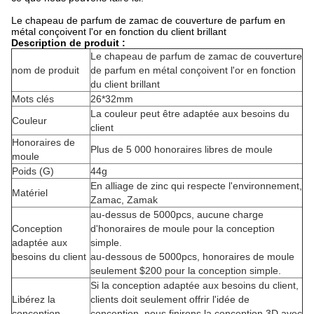
Le chapeau de parfum de zamac de couverture de parfum en
métal conçoivent l'or en fonction du client brillant
Description de produit :
Le chapeau de parfum de zamac de couverture
nom de produit
de parfum en métal conçoivent l'or en fonction
du client brillant
Mots clés
26*32mm
La couleur peut être adaptée aux besoins du
Couleur
client
Honoraires de
Plus de 5 000 honoraires libres de moule
moule
Poids (G)
44g
En alliage de zinc qui respecte l'environnement,
Matériel
Zamac, Zamak
au-dessus de 5000pcs, aucune charge
Conception
d'honoraires de moule pour la conception
adaptée aux
simple.
besoins du client
au-dessous de 5000pcs, honoraires de moule
seulement $200 pour la conception simple.
Si la conception adaptée aux besoins du client,
Libérez la
clients doit seulement offrir l'idée de
conception
conception, nous finirons la conception 3D avec