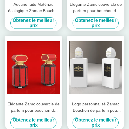
Aucune fuite Matériau
Élégante Zamc couvercle de
écologique Zamac Bouchon
parfum pour bouchon de
de parfum pour bouteille de
bouteille Service OEM /
Obtenez le meilleur
Obtenez le meilleur
parfum en verre
ODM disponible
prix
prix
Élégante Zamc couvercle de
Logo personnalisé Zamac
parfum pour bouchon de
Bouchon de parfum pour
bouteille Service OEM /
bouchon de bouteille
Obtenez le meilleur
Obtenez le meilleur
ODM disponible
prix
prix