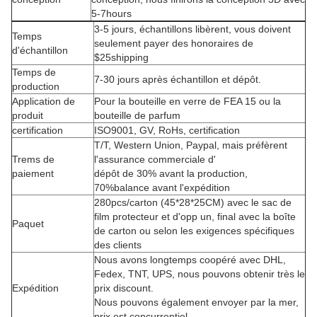
5-7hours
3-5 jours, échantillons libèrent, vous doivent
Temps
seulement payer des honoraires de
d'échantillon
$25shipping
Temps de
7-30 jours après échantillon et dépôt.
production
Application de
Pour la bouteille en verre de FEA 15 ou la
produit
bouteille de parfum
certification
ISO9001, GV, RoHs, certification
T/T, Western Union, Paypal, mais préfèrent
Trems de
l'assurance commerciale d'
paiement
dépôt de 30% avant la production,
70%balance avant l'expédition
280pcs/carton (45*28*25CM) avec le sac de
film protecteur et d'opp un, final avec la boîte
Paquet
de carton ou selon les exigences spécifiques
des clients
Nous avons longtemps coopéré avec DHL,
Fedex, TNT, UPS, nous pouvons obtenir très le
Expédition
prix discount.
Nous pouvons également envoyer par la mer,
prix est concurrentiel.