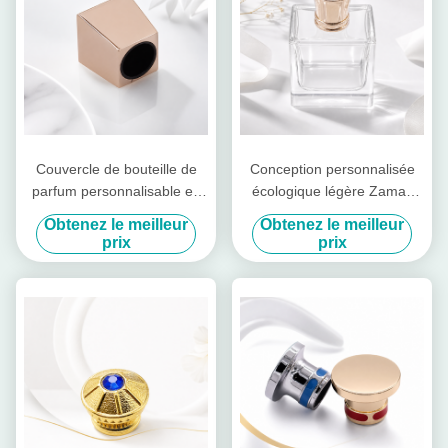
Couvercle de bouteille de
Conception personnalisée
parfum personnalisable en
écologique légère Zamak
alliage de zinc de couleur
bouchon de bouteille de
Obtenez le meilleur
Obtenez le meilleur
dorée et couvercle de
parfum avec accent de
prix
prix
parfum Zamak pour les
pierre
parfums de luxe