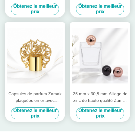
conception unique, boutons
gamme avec sommet en or
Obtenez le meilleur
Obtenez le meilleur
de bouteille de parfum en
rose en relief, joint étanche
prix
prix
métal
et conception sculptée CNC
Capsules de parfum Zamak
25 mm x 30,8 mm Alliage de
plaquées en or avec
zinc de haute qualité Zamac
conception personnalisable
Cap de parfum avec finition
Obtenez le meilleur
Obtenez le meilleur
et finition miroir polissée
miroir et couleurs
prix
prix
personnalisables