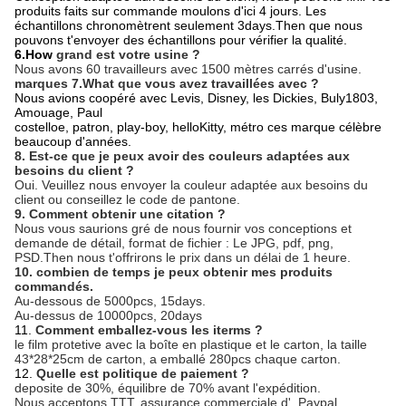
produits faits sur commande moulons d'ici 4 jours. Les
échantillons chronomètrent seulement 3days.Then que nous
pouvons t'envoyer des échantillons pour vérifier la qualité.
6.How
grand est votre usine ?
Nous avons 60 travailleurs avec 1500 mètres carrés d'usine.
marques 7.What que vous avez travaillées avec ?
Nous avions coopéré avec Levis, Disney, les Dickies, Buly1803,
Amouage, Paul
costelloe, patron, play-boy, helloKitty, métro ces marque célèbre
beaucoup d'années.
8. Est-ce que je peux avoir des couleurs adaptées aux
besoins du client ?
Oui. Veuillez nous envoyer la couleur adaptée aux besoins du
client ou conseillez le code de pantone.
9. Comment obtenir une citation ?
Nous vous saurions gré de nous fournir vos conceptions et
demande de détail, format de fichier : Le JPG, pdf, png,
PSD.Then nous t'offrirons le prix dans un délai de 1 heure.
10. combien de temps je peux obtenir mes produits
commandés.
Au-dessous de 5000pcs, 15days.
Au-dessus de 10000pcs, 20days
11.
Comment emballez-vous les iterms ?
le film protetive avec la boîte en plastique et le carton, la taille
43*28*25cm de carton, a emballé 280pcs chaque carton.
12.
Quelle est politique de paiement ?
deposite de 30%, équilibre de 70% avant l'expédition.
Nous acceptons TTT, assurance commerciale d', Paypal.