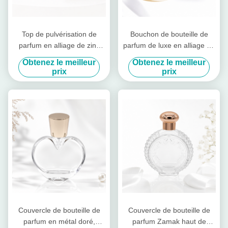
Top de pulvérisation de
Bouchon de bouteille de
parfum en alliage de zinc
parfum de luxe en alliage de
avec taille personnalisée et
zinc avec logo personnalisé
Obtenez le meilleur
Obtenez le meilleur
décoration élégante pour les
et finition miroir-polissée
prix
prix
parfums de luxe
Couvercle de bouteille de
Couvercle de bouteille de
parfum en métal doré,
parfum Zamak haut de