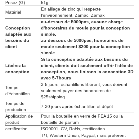
Pesez (G)
51g
En alliage de zinc qui respecte
Matériel
l'environnement, Zamac, Zamak
au-dessus de 5000pcs, aucune charge
Conception
d'honoraires de moule pour la conception
adaptée aux
simple.
besoins du
au-dessous de 5000pcs, honoraires de
client
moule seulement $200 pour la conception
simple.
Si la conception adaptée aux besoins du
Libérez la
client, clients doit seulement offrir l'idée de
conception
conception, nous finirons la conception 3D
avec 5-7hours
3-5 jours, échantillons libèrent, vous doivent
Temps
seulement payer des honoraires de
d'échantillon
$25shipping
Temps de
7-30 jours après échantillon et dépôt.
production
Application de
Pour la bouteille en verre de FEA 15 ou la
produit
bouteille de parfum
certification
ISO9001, GV, RoHs, certification
T/T, Western Union, Paypal, mais préfèrent