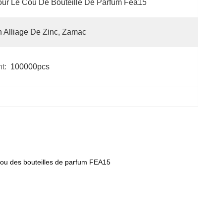
ur Le Cou De Bouteille De Parfum Fea15
 Alliage De Zinc, Zamac
t:
100000pcs
cou des bouteilles de parfum FEA15