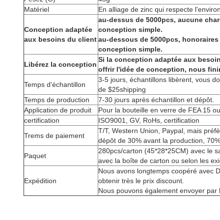
Matériel
En alliage de zinc qui respecte l'env
au-dessus de 5000pcs, aucune charg
Conception adaptée
conception simple.
aux besoins du client
au-dessous de 5000pcs, honoraires
conception simple.
Si la conception adaptée aux besoins
Libérez la conception
offrir l'idée de conception, nous fi
3-5 jours, échantillons libèrent, vous 
Temps d'échantillon
de $25shipping
Temps de production
7-30 jours après échantillon et dépôt.
Application de produit
Pour la bouteille en verre de FEA 15 ou
certification
ISO9001, GV, RoHs, certification
T/T, Western Union, Paypal, mais préfè
Trems de paiement
dépôt de 30% avant la production, 70%
280pcs/carton (45*28*25CM) avec le sac 
Paquet
avec la boîte de carton ou selon les ex
Nous avons longtemps coopéré avec 
Expédition
obtenir très le prix discount.
Nous pouvons également envoyer par la 