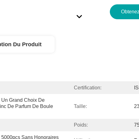
Obtenez
ption Du Produit
Certification:
I
Un Grand Choix De 
inc De Parfum De Boule 
Taille:
2
Poids:
7
5000pcs Sans Honoraires 