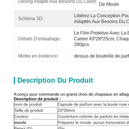
Desing Adapté Aux Besoins Du Client:
De Moule
Libérez La Conception Po
Schéma 3D:
Adaptés Aux Besoins Du C
Le Film Protetive Avec La B
Détails D'emballage:
Carton 43*28*25cm, Chaqu
280pcs
Mettre en évidence:
dessus de bouteille de par
Description Du Produit
A conçu pour commande un grand choix de chapeaux en alliage 
Description de produit :
nom de produit
Capsule de parfum avec la boule rose 
Taille de produit
23*30mm
Couleur
Couverture colorée de parfum en méta
moule
Préparez le moule, aucun honoraires 
Pesez (G)
45g