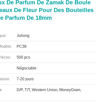
x De Parfum De Zamak De Boule
eaux De Fleur Pour Des Bouteilles
De Parfum De 18mm
que:
Juhong
odèle:
PC38
ièces:
500 pcs
Négociable
aison:
7-20 jours
e
D/P, T/T, Western Union, MoneyGram,