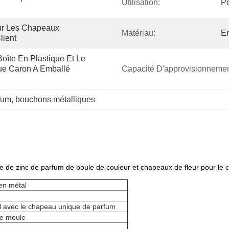
Utilisation:
Po
ur Les Chapeaux 
Matériau:
En
lient
oîte En Plastique Et Le 
e Caron A Emballé 
Capacité D'approvisionnemen
fum
, 
bouchons métalliques
de zinc de parfum de boule de couleur et chapeaux de fleur pour le 
en métal
l avec le chapeau unique de parfum
de moule