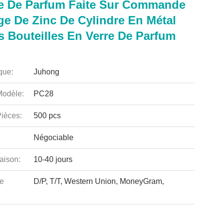
le De Parfum Faite Sur Commande
ge De Zinc De Cylindre En Métal
s Bouteilles En Verre De Parfum
que:
Juhong
odèle:
PC28
ièces:
500 pcs
Négociable
aison:
10-40 jours
e
D/P, T/T, Western Union, MoneyGram,