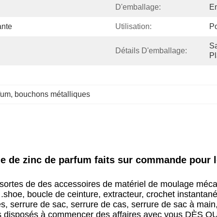
D'emballage:
Em
ante
Utilisation:
Po
Sa
Détails D'emballage:
Pl
fum
, 
bouchons métalliques
ge de zinc de parfum faits sur commande pour l
s sortes de des accessoires de matériel de moulage méc
oe, boucle de ceinture, extracteur, crochet instantané, c
s, serrure de sac, serrure de cas, serrure de sac à main,
mes disposés à commencer des affaires avec vous DÈS