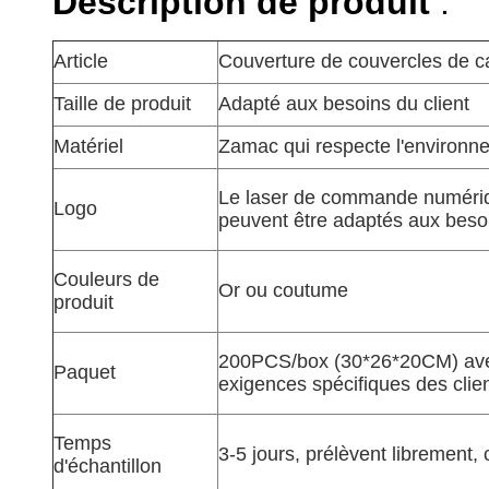
Description de produit
:
Article
Couverture de couvercles de c
Taille de produit
Adapté aux besoins du client
Matériel
Zamac qui respecte l'environn
Le laser de commande numériqu
Logo
peuvent être adaptés aux besoi
Couleurs de
Or ou coutume
produit
200PCS/box (30*26*20CM) avec
Paquet
exigences spécifiques des clie
Temps
3-5 jours, prélèvent librement, 
d'échantillon