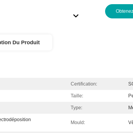
Obtenez
ption Du Produit
Certification:
S
Taille:
Pe
Type:
Mé
ctrodéposition 
Mould:
Vê