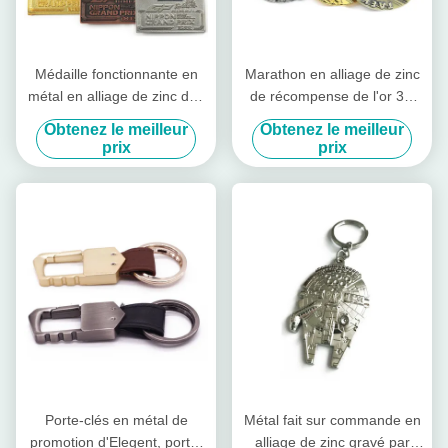
Médaille fonctionnante en
Marathon en alliage de zinc
métal en alliage de zinc des
de récompense de l'or 3D
souvenirs 3d de récompense
d'OEM courant la médaille
Obtenez le meilleur
Obtenez le meilleur
de marathon d'or de sport
faite sur commande de sport
prix
prix
avec le ruban
en métal
Porte-clés en métal de
Métal fait sur commande en
promotion d'Elegent, porte-
alliage de zinc gravé par