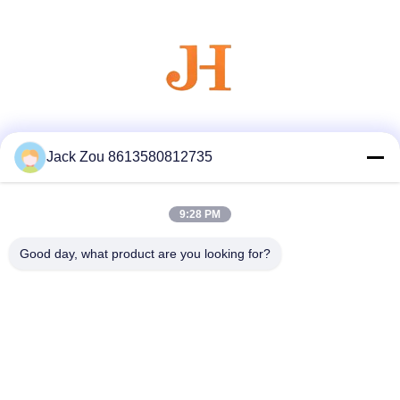
Les réseaux sociaux
Jack Zou 8613580812735
9:28 PM
Contactez rapidement
Télégramme
Good day, what product are you looking for?
86--18007052825
E-mail
felix@juhong-hardware.com
Adresse