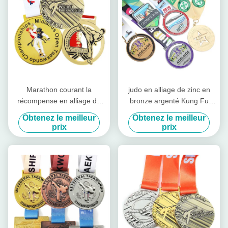
Marathon courant la
judo en alliage de zinc en
récompense en alliage de
bronze argenté Kung Fu
zinc de l'or 3D en métal de
Karate de Jiu Jitsu de
Obtenez le meilleur
Obtenez le meilleur
médaille faite sur commande
médaille de sport en métal
prix
prix
de sport
de l'or 3D