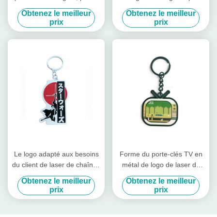
clés faits sur commande
électrodéposition argentée
Obtenez le meilleur
Obtenez le meilleur
personnalisés en métal de
Keychains pour des cadeaux
prix
prix
cadeau
de promotion
Le logo adapté aux besoins
Forme du porte-clés TV en
du client de laser de chaînes
métal de logo de laser de
principales de moulage
bande dessinée en alliage
Obtenez le meilleur
Obtenez le meilleur
mécanique sous pression
de zinc pour des cadeaux
prix
prix
pour la conception d'OEM
d'enfants
d'enfants