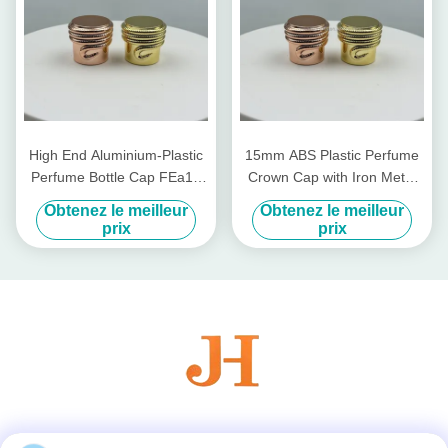
High End Aluminium-Plastic
15mm ABS Plastic Perfume
Perfume Bottle Cap FEa15
Crown Cap with Iron Metal
with Non Spill Design and 15
Pump for Non-Refillable
Obtenez le meilleur
Obtenez le meilleur
mm Diameter
Bottle Closures in Cosmetics
prix
prix
Industry
Les réseaux sociaux