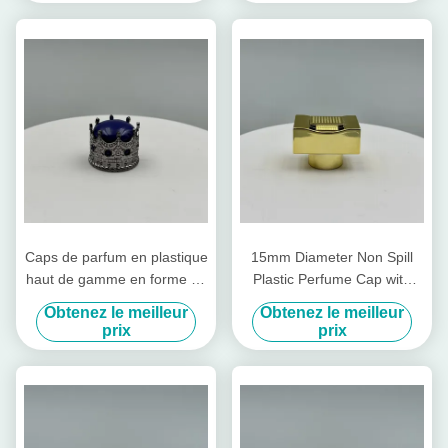
en plastique aluminium
Caps de parfum en plastique
15mm Diameter Non Spill
haut de gamme en forme de
Plastic Perfume Cap with
couronne Caps de parfum
Customizable Design for
Obtenez le meilleur
Obtenez le meilleur
brillants en aluminium
Premium Packaging
prix
prix
Bouteille en plastique
Couvercle en plastique Caps
d'usine existants en or