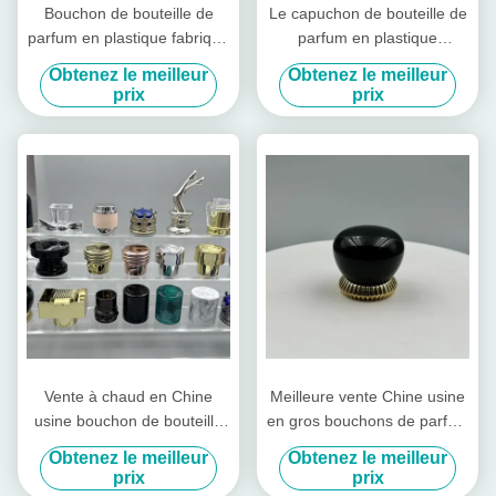
Bouchon de bouteille de
Le capuchon de bouteille de
parfum en plastique fabriqué
parfum en plastique
à partir de matériaux
écologique est fabriqué à
Obtenez le meilleur
Obtenez le meilleur
permettant de fermer et
partir de matériaux
prix
prix
d'améliorer l'aspect général
recyclables, idéal pour des
de l'emballage de parfum
solutions d'emballage
cosmétique durable
Vente à chaud en Chine
Meilleure vente Chine usine
usine bouchon de bouteille
en gros bouchons de parfum
de parfum en aluminium-
en plastique bouchon de
Obtenez le meilleur
Obtenez le meilleur
plastique Fea15 modèle fer-
parfum brillant de luxe
prix
prix
métal type couvercles
15mm couvercle de bouteille